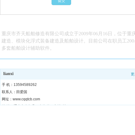
重庆市齐天船舶修造有限公司成立于2009年06月16日，位
建造、模块化浮式装备建造及船
舶设计。目前公司在职员工20
多套船舶设计辅助软件。
lianxi
更
手 机：13594589262
联系人：田爱国
网址：www.cqqtcb.com
地 址：重庆市丰都县三合街道丁庄村6社