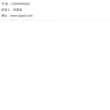
手 机：13594589262
联系人：田爱国
网址：www.cqqtcb.com
地 址：重庆市丰都县三合街道丁庄村6社